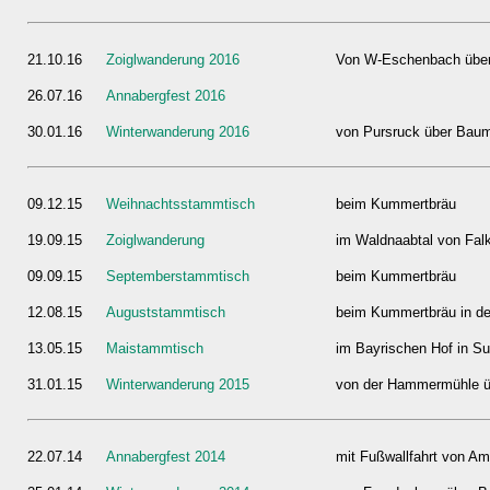
21.10.16
Zoiglwanderung 2016
Von W-Eschenbach über 
26.07.16
Annabergfest 2016
30.01.16
Winterwanderung 2016
von Pursruck über Baum
09.12.15
Weihnachtsstammtisch
beim Kummertbräu
19.09.15
Zoiglwanderung
im Waldnaabtal von Fal
09.09.15
Septemberstammtisch
beim Kummertbräu
12.08.15
Auguststammtisch
beim Kummertbräu in de
13.05.15
Maistammtisch
im Bayrischen Hof in S
31.01.15
Winterwanderung 2015
von der Hammermühle üb
22.07.14
Annabergfest 2014
mit Fußwallfahrt von A