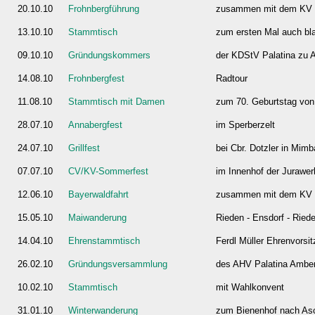
20.10.10
Frohnbergführung
zusammen mit dem KV
13.10.10
Stammtisch
zum ersten Mal auch bl
09.10.10
Gründungskommers
der KDStV Palatina zu
14.08.10
Frohnbergfest
Radtour
11.08.10
Stammtisch mit Damen
zum 70. Geburtstag von
28.07.10
Annabergfest
im Sperberzelt
24.07.10
Grillfest
bei Cbr. Dotzler in Mim
07.07.10
CV/KV-Sommerfest
im Innenhof der Jurawe
12.06.10
Bayerwaldfahrt
zusammen mit dem KV
15.05.10
Maiwanderung
Rieden - Ensdorf - Ried
14.04.10
Ehrenstammtisch
Ferdl Müller Ehrenvorsi
26.02.10
Gründungsversammlung
des AHV Palatina Ambe
10.02.10
Stammtisch
mit Wahlkonvent
31.01.10
Winterwanderung
zum Bienenhof nach As