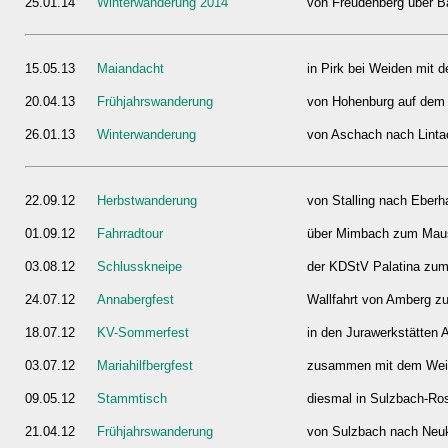
25.01.14
Winterwanderung 2014
von Freudenberg über B
15.05.13
Maiandacht
in Pirk bei Weiden mit 
20.04.13
Frühjahrswanderung
von Hohenburg auf dem 
26.01.13
Winterwanderung
von Aschach nach Linta
22.09.12
Herbstwanderung
von Stalling nach Eberh
01.09.12
Fahrradtour
über Mimbach zum Mau
03.08.12
Schlusskneipe
der KDStV Palatina zu
24.07.12
Annabergfest
Wallfahrt von Amberg z
18.07.12
KV-Sommerfest
in den Jurawerkstätten
03.07.12
Mariahilfbergfest
zusammen mit dem Weide
09.05.12
Stammtisch
diesmal in Sulzbach-Ro
21.04.12
Frühjahrswanderung
von Sulzbach nach Neu